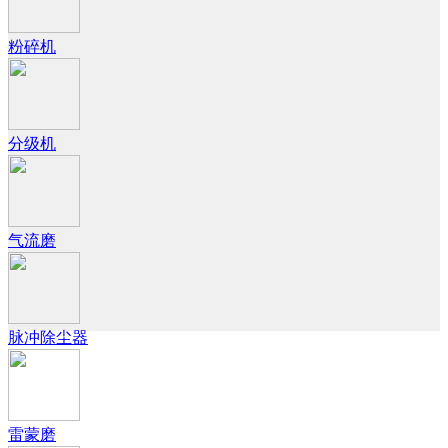
粉碎机
分级机
气流磨
脉冲除尘器
雷蒙磨