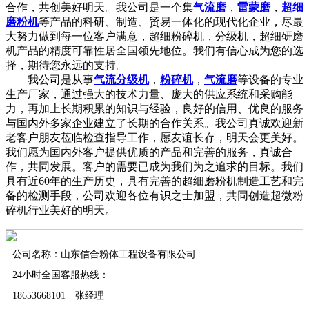
合作，共创美好明天。我公司是一个集
气流磨
，
雷蒙磨
，
超细
磨粉机
等产品的科研、制造、贸易一体化的现代化企业，尽最
大努力做到每一位客户满意，超细粉碎机，分级机，超细研磨
机产品的精度可靠性居全国领先地位。我们有信心成为您的选
择，期待您永远的支持。
我公司是从事
气流分级机
，
粉碎机
，
气流磨
等设备的专业
生产厂家，通过强大的技术力量、庞大的供应系统和采购能
力，再加上长期积累的知识与经验，良好的信用、优良的服务
与国内外多家企业建立了长期的合作关系。我公司真诚欢迎新
老客户朋友莅临检查指导工作，愿友谊长存，明天会更美好。
我们愿为国内外客户提供优质的产品和完善的服务，真诚合
作，共同发展。客户的需要已成为我们为之追求的目标。我们
具有近60年的生产历史，具有完善的超细磨粉机制造工艺和完
备的检测手段，公司欢迎各位有识之士加盟，共同创造超微粉
碎机行业美好的明天。
公司名称：山东信合粉体工程设备有限公司
24小时全国客服热线：
18653668101 张经理