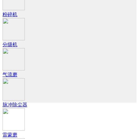
粉碎机
分级机
气流磨
脉冲除尘器
雷蒙磨