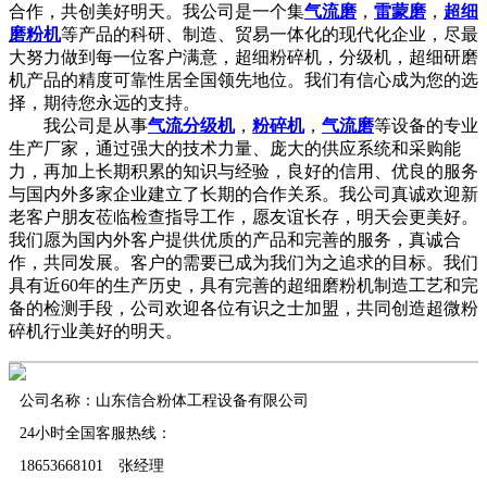
合作，共创美好明天。我公司是一个集
气流磨
，
雷蒙磨
，
超细
磨粉机
等产品的科研、制造、贸易一体化的现代化企业，尽最
大努力做到每一位客户满意，超细粉碎机，分级机，超细研磨
机产品的精度可靠性居全国领先地位。我们有信心成为您的选
择，期待您永远的支持。
我公司是从事
气流分级机
，
粉碎机
，
气流磨
等设备的专业
生产厂家，通过强大的技术力量、庞大的供应系统和采购能
力，再加上长期积累的知识与经验，良好的信用、优良的服务
与国内外多家企业建立了长期的合作关系。我公司真诚欢迎新
老客户朋友莅临检查指导工作，愿友谊长存，明天会更美好。
我们愿为国内外客户提供优质的产品和完善的服务，真诚合
作，共同发展。客户的需要已成为我们为之追求的目标。我们
具有近60年的生产历史，具有完善的超细磨粉机制造工艺和完
备的检测手段，公司欢迎各位有识之士加盟，共同创造超微粉
碎机行业美好的明天。
公司名称：山东信合粉体工程设备有限公司
24小时全国客服热线：
18653668101 张经理