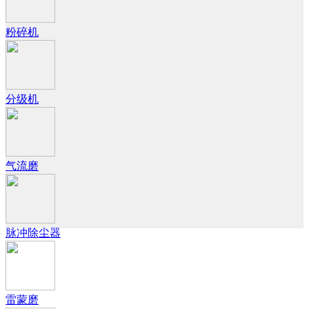
粉碎机
分级机
气流磨
脉冲除尘器
雷蒙磨