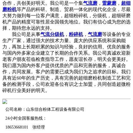
合作，共创美好明天。我公司是一个集
气流磨
，
雷蒙磨
，
超细
磨粉机
等产品的科研、制造、贸易一体化的现代化企业，尽最
大努力做到每一位客户满意，超细粉碎机，分级机，超细研磨
机产品的精度可靠性居全国领先地位。我们有信心成为您的选
择，期待您永远的支持。
我公司是从事
气流分级机
，
粉碎机
，
气流磨
等设备的专业
生产厂家，通过强大的技术力量、庞大的供应系统和采购能
力，再加上长期积累的知识与经验，良好的信用、优良的服务
与国内外多家企业建立了长期的合作关系。我公司真诚欢迎新
老客户朋友莅临检查指导工作，愿友谊长存，明天会更美好。
我们愿为国内外客户提供优质的产品和完善的服务，真诚合
作，共同发展。客户的需要已成为我们为之追求的目标。我们
具有近60年的生产历史，具有完善的超细磨粉机制造工艺和完
备的检测手段，公司欢迎各位有识之士加盟，共同创造超微粉
碎机行业美好的明天。
公司名称：山东信合粉体工程设备有限公司
24小时全国客服热线：
18653668101 张经理