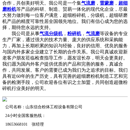
合作，共创美好明天。我公司是一个集
气流磨
，
雷蒙磨
，
超细
磨粉机
等产品的科研、制造、贸易一体化的现代化企业，尽最
大努力做到每一位客户满意，超细粉碎机，分级机，超细研磨
机产品的精度可靠性居全国领先地位。我们有信心成为您的选
择，期待您永远的支持。
我公司是从事
气流分级机
，
粉碎机
，
气流磨
等设备的专业
生产厂家，通过强大的技术力量、庞大的供应系统和采购能
力，再加上长期积累的知识与经验，良好的信用、优良的服务
与国内外多家企业建立了长期的合作关系。我公司真诚欢迎新
老客户朋友莅临检查指导工作，愿友谊长存，明天会更美好。
我们愿为国内外客户提供优质的产品和完善的服务，真诚合
作，共同发展。客户的需要已成为我们为之追求的目标。我们
具有近60年的生产历史，具有完善的超细磨粉机制造工艺和完
备的检测手段，公司欢迎各位有识之士加盟，共同创造超微粉
碎机行业美好的明天。
公司名称：山东信合粉体工程设备有限公司
24小时全国客服热线：
18653668101 张经理