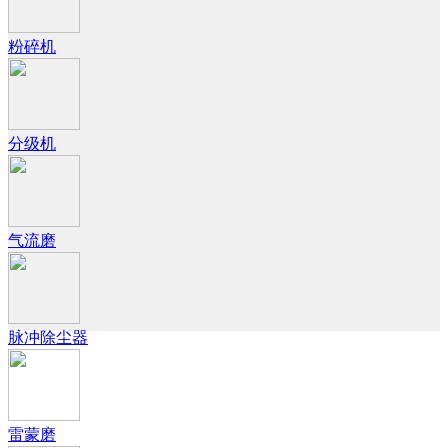
粉碎机
分级机
气流磨
脉冲除尘器
雷蒙磨